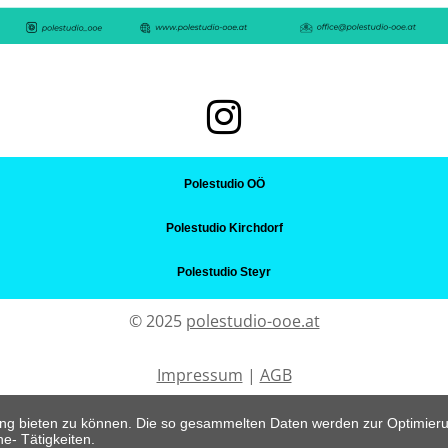

Polestudio OÖ
Polestudio Kirchdorf
Polestudio Steyr
© 2025
polestudio-ooe.at
Impressum
|
AGB
ung bieten zu können. Die so gesammelten Daten werden zur Optimier
e- Tätigkeiten.