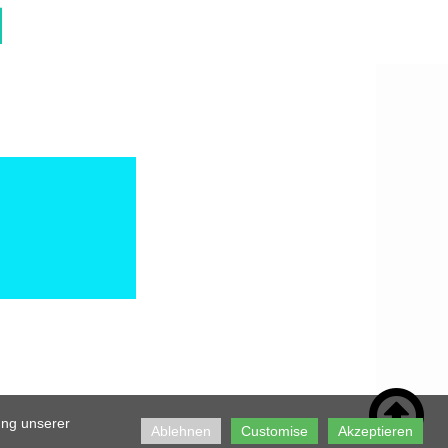

ung unserer
Ablehnen
Customise
Akzeptieren